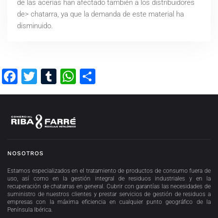
de las acerías han afectado también a los distribuidores
de> chatarra, ya que la demanda de este material ha
disminuido.
Facebook
Twitter
Tumblr
WhatsApp
Compartir
NOSOTROS
Estamos especializados en el tratamiento de productos de consumo fuera de
uso, así como en la gestión integral de residuos industriales y en la
recuperación de chatarras en general. Cubrir con garantías las necesidades de
suministro de nuestros clientes y prestar servicios de gestión de residuos a
empresas con la máxima eficiencia en cualquier punto geográfico de la
Península Ibérica.