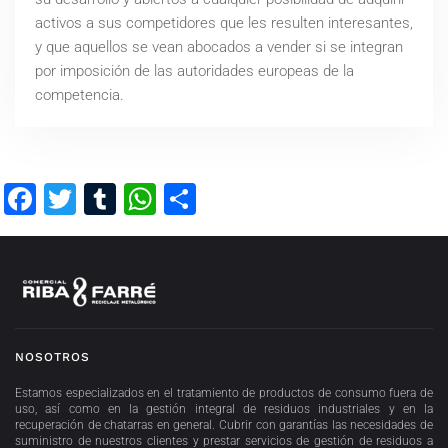
activos a sus competidores que les resulten interesantes,
y que aquellos se vean abocados a vender si se integran
por imposición de las autoridades europeas de la
competencia.
Facebook
Twitter
Tumblr
WhatsApp
Compartir
NOSOTROS
Estamos especializados en el tratamiento de productos de consumo fuera de
uso, así como en la gestión integral de residuos industriales y en la
recuperación de chatarras en general. Cubrir con garantías las necesidades de
suministro de nuestros clientes y prestar servicios de gestión de residuos a