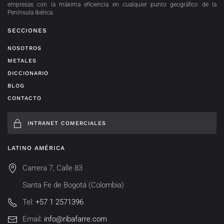
empresas con la máxima eficiencia en cualquier punto geográfico de la
Península Ibérica.
SECCIONES
NOSOTROS
METALES
DICCIONARIO
BLOG
CONTACTO
INTRANET COMERCIALES
LATINO AMÉRICA
Carrera 7, Calle 83
Santa Fe de Bogotá (Colombia)
Tel:
+57 1 2571396
Email:
info@ribafarre.com