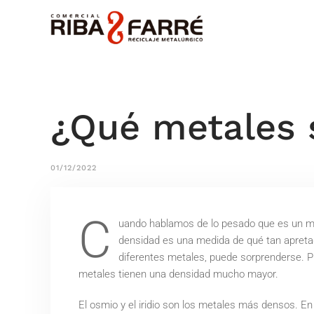
¿Qué metales 
01/12/2022
C
uando hablamos de lo pesado que es un met
densidad es una medida de qué tan apreta
diferentes metales, puede sorprenderse. 
metales tienen una densidad mucho mayor.
El osmio y el iridio son los metales más densos. 