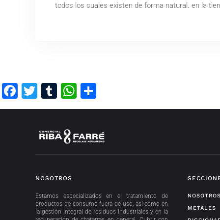
todos los cuales existen de forma natural. en la tier
Facebook
Twitter
Tumblr
WhatsApp
Compartir
NOSOTROS
SECCION
Estamos especializados en el tratamiento de
NOSOTRO
productos de consumo fuera de uso, así como en
METALES
la gestión integral de residuos industriales y en la
recuperación de chatarras en general. Cubrir con