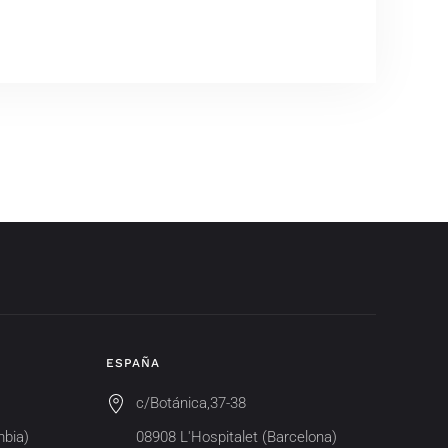
ESPAÑA
c/Botánica,37-38
mbia)
08908 L'Hospitalet (Barcelona)