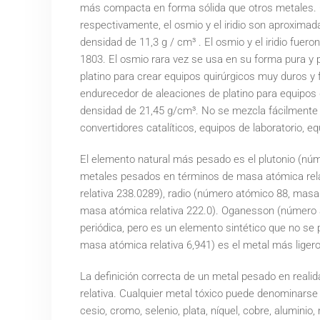
más compacta en forma sólida que otros metales. 
respectivamente, el osmio y el iridio son aproxim
densidad de 11,3 g / cm³ . El osmio y el iridio fue
1803. El osmio rara vez se usa en su forma pura y
platino para crear equipos quirúrgicos muy duros y f
endurecedor de aleaciones de platino para equipos 
densidad de 21,45 g/cm³. No se mezcla fácilmente 
convertidores catalíticos, equipos de laboratorio, eq
El elemento natural más pesado es el plutonio (núm
metales pesados ​​en términos de masa atómica rel
relativa 238.0289), radio (número atómico 88, masa
masa atómica relativa 222.0). Oganesson (número 
periódica, pero es un elemento sintético que no se p
masa atómica relativa 6,941) es el metal más liger
La definición correcta de un metal pesado en reali
relativa. Cualquier metal tóxico puede denominarse
cesio, cromo, selenio, plata, níquel, cobre, aluminio