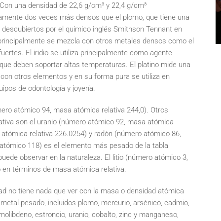
Con una densidad de 22,6 g/cm³ y 22,4 g/cm³
adamente dos veces más densos que el plomo, que tiene una
ron descubiertos por el químico inglés Smithson Tennant en
 principalmente se mezcla con otros metales densos como el
uertes. El iridio se utiliza principalmente como agente
que deben soportar altas temperaturas. El platino mide una
con otros elementos y en su forma pura se utiliza en
uipos de odontología y joyería.
ero atómico 94, masa atómica relativa 244,0). Otros
ativa son el uranio (número atómico 92, masa atómica
 atómica relativa 226.0254) y radón (número atómico 86,
atómico 118) es el elemento más pesado de la tabla
uede observar en la naturaleza. El litio (número atómico 3,
o en términos de masa atómica relativa.
dad no tiene nada que ver con la masa o densidad atómica
 metal pesado, incluidos plomo, mercurio, arsénico, cadmio,
, molibdeno, estroncio, uranio, cobalto, zinc y manganeso,