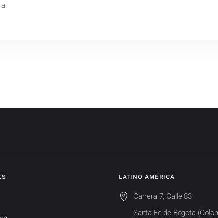
ra.
ES
LATINO AMÉRICA
S
Carrera 7, Calle 83
Santa Fe de Bogotá (Colo