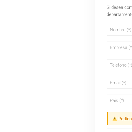
Si desea comp
departamento
Pedido