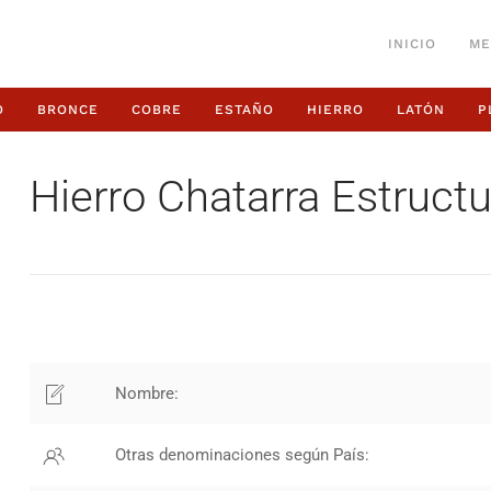
INICIO
ME
O
BRONCE
COBRE
ESTAÑO
HIERRO
LATÓN
P
Hierro Chatarra Estructu
Nombre:
Otras denominaciones según País: