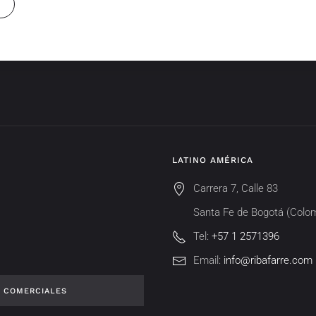
LATINO AMÉRICA
Carrera 7, Calle 83
Santa Fe de Bogotá (Colo
Tel:
+57 1 2571396
Email:
info@ribafarre.com
T COMERCIALES