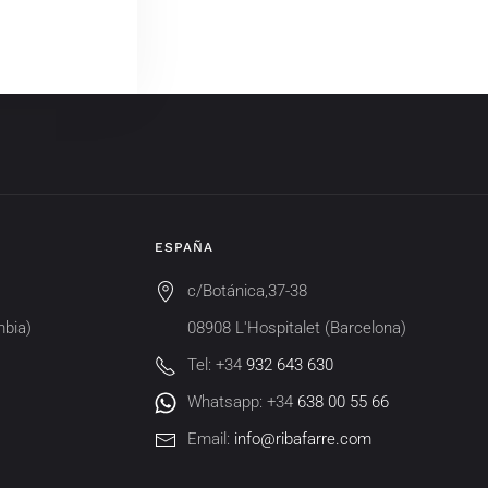
ESPAÑA
c/Botánica,37-38
mbia)
08908 L'Hospitalet (Barcelona)
Tel: +34
932 643 630
Whatsapp: +34
638 00 55 66
Email:
info@ribafarre.com