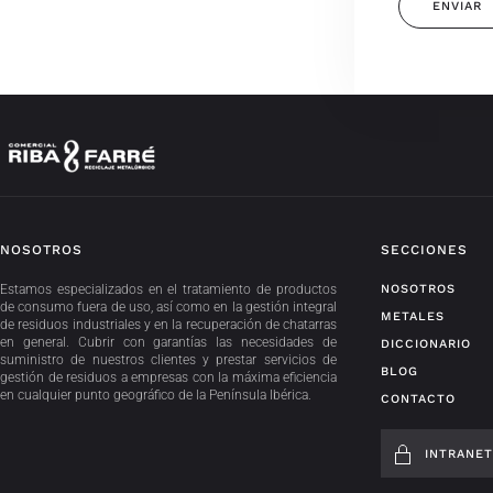
NOSOTROS
SECCIONES
Estamos especializados en el tratamiento de productos
NOSOTROS
de consumo fuera de uso, así como en la gestión integral
METALES
de residuos industriales y en la recuperación de chatarras
en general. Cubrir con garantías las necesidades de
DICCIONARIO
suministro de nuestros clientes y prestar servicios de
BLOG
gestión de residuos a empresas con la máxima eficiencia
en cualquier punto geográfico de la Península Ibérica.
CONTACTO
INTRANE