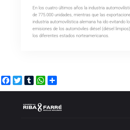
En los cuatro últimos años la industria automovilí
de 775.000 unidades, mientras que las exportacio
industria automovilística alemana ha ido evitando 
emisiones de los automóviles diésel (diésel limpio
los diferentes estados norteamericanos.
Facebook
Twitter
Tumblr
WhatsApp
Compartir