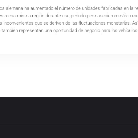
stica alemana ha aumentado el número de unidades fabricadas en la 
nes a esa misma región durante ese periodo permanecieron más o me
los inconvenientes que se derivan de las fluctuaciones monetarias. A
s) también representan una oportunidad de negocio para los vehículos