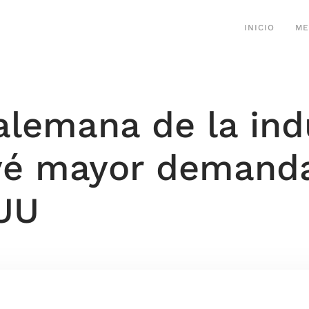
INICIO
ME
alemana de la ind
vé mayor demanda
UU