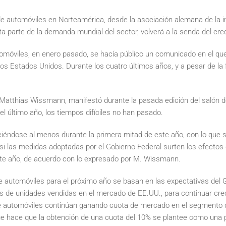
e automóviles en Norteamérica, desde la asociación alemana de la ind
a parte de la demanda mundial del sector, volverá a la senda del cre
omóviles, en enero pasado, se hacía público un comunicado en el qu
s Estados Unidos. Durante los cuatro últimos años, y a pesar de la
, Matthias Wissmann, manifestó durante la pasada edición del salón d
el último año, los tiempos difíciles no han pasado.
éndose al menos durante la primera mitad de este año, con lo que se 
, si las medidas adoptadas por el Gobierno Federal surten los efecto
ste año, de acuerdo con lo expresado por M. Wissmann.
automóviles para el próximo año se basan en las expectativas del Glo
es de unidades vendidas en el mercado de EE.UU., para continuar cre
e automóviles continúan ganando cuota de mercado en el segmento de
que hace que la obtención de una cuota del 10% se plantee como una p