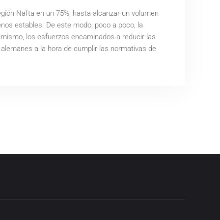
región Nafta en un 75%, hasta alcanzar un volumen
nos estables. De este modo, poco a poco, la
simismo, los esfuerzos encaminados a reducir las
 alemanes a la hora de cumplir las normativas de