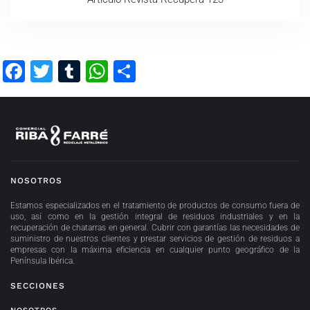
Facebook
Twitter
Tumblr
WhatsApp
Compartir
NOSOTROS
Estamos especializados en el tratamiento de productos de consumo fuera de
uso, así como en la gestión integral de residuos industriales y en la
recuperación de chatarras en general. Cubrir con garantías las necesidades de
suministro de nuestros clientes y prestar servicios de gestión de residuos a
empresas con la máxima eficiencia en cualquier punto geográfico de la
Península Ibérica.
SECCIONES