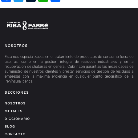
NOSOTROS
Estamos especializados en el tratamiento de productos de consumo fuera de
uso, así como en la gestión integral de residuos industriales y en la
recuperación de chatarras en general. Cubrir con garantías las necesidades de
suministro de nuestros clientes y prestar servicios de gestión de residuos a
empresas con la máxima eficiencia en cualquier punto geográfico de la
Península Ibérica.
SECCIONES
NOSOTROS
METALES
DICCIONARIO
BLOG
CONTACTO