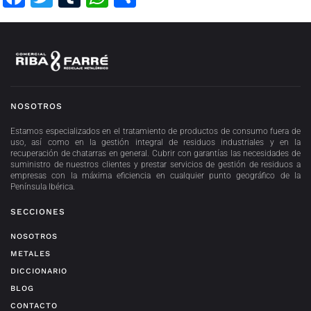
NOSOTROS
Estamos especializados en el tratamiento de productos de consumo fuera de
uso, así como en la gestión integral de residuos industriales y en la
recuperación de chatarras en general. Cubrir con garantías las necesidades de
suministro de nuestros clientes y prestar servicios de gestión de residuos a
empresas con la máxima eficiencia en cualquier punto geográfico de la
Península Ibérica.
SECCIONES
NOSOTROS
METALES
DICCIONARIO
BLOG
CONTACTO