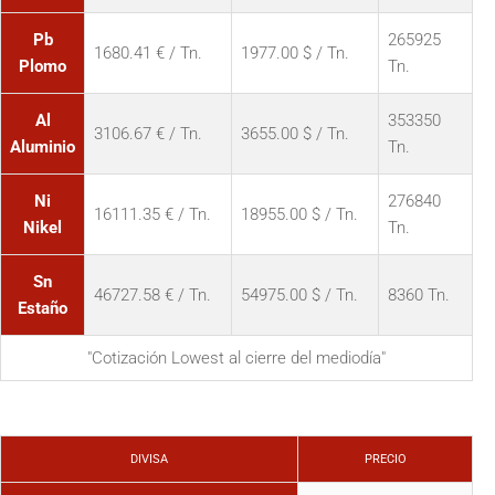
Pb
265925
1680.41 € / Tn.
1977.00 $ / Tn.
Plomo
Tn.
Al
353350
3106.67 € / Tn.
3655.00 $ / Tn.
Aluminio
Tn.
Ni
276840
16111.35 € / Tn.
18955.00 $ / Tn.
Nikel
Tn.
Sn
46727.58 € / Tn.
54975.00 $ / Tn.
8360 Tn.
Estaño
"Cotización Lowest al cierre del mediodía"
DIVISA
PRECIO