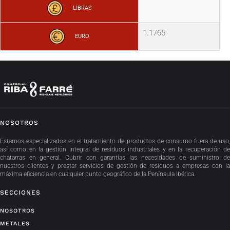
LIBRAS
1.1765
EURO
NOSOTROS
Estamos especializados en el tratamiento de productos de consumo fuera de uso,
así como en la gestión integral de residuos industriales y en la recuperación de
chatarras en general. Cubrir con garantías las necesidades de suministro de
nuestros clientes y prestar servicios de gestión de residuos a empresas con la
máxima eficiencia en cualquier punto geográfico de la Península Ibérica.
SECCIONES
NOSOTROS
METALES