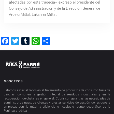
afectadas por esta tragedia», expresó el presidente del
Consejo de Administración y de la Dirección General de
ArcelorMittal, Lakshmi Mittal.
Facebook
Twitter
Tumblr
WhatsApp
Compartir
NOSOTROS
Estamos especializados en el tratamiento de productos de consumo fuera de
uso, así como en la gestión integral de residuos industriales y en la
recuperación de chatarras en general. Cubrir con garantías las necesidades de
suministro de nuestros clientes y prestar servicios de gestión de residuos a
empresas con la máxima eficiencia en cualquier punto geográfico de la
Península Ibérica.