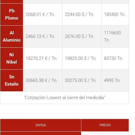
Pb
2068.01 € / Tn.
2244.00 $ / Tn.
185400 Tn.
Plomo
Al
1116650
2466.13 € / Tn.
2676.00 $ / Tn.
Aluminio
Tn.
Ni
18270.21 € / Tn.
19825.00 $ / Tn.
83730 Tn.
Nikel
Sn
30665.38 € / Tn.
33275.00 $ / Tn.
4995 Tn.
Estaño
"Cotización Lowest al cierre del mediodía"
DIVISA
PRECIO