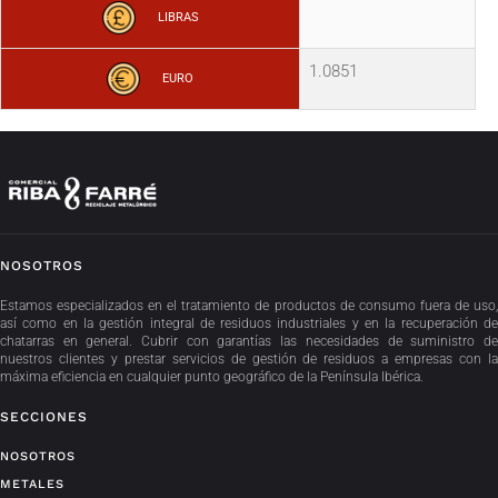
LIBRAS
1.0851
EURO
NOSOTROS
Estamos especializados en el tratamiento de productos de consumo fuera de uso,
así como en la gestión integral de residuos industriales y en la recuperación de
chatarras en general. Cubrir con garantías las necesidades de suministro de
nuestros clientes y prestar servicios de gestión de residuos a empresas con la
máxima eficiencia en cualquier punto geográfico de la Península Ibérica.
SECCIONES
NOSOTROS
METALES