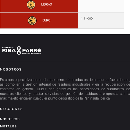
LIBRAS
1.0383
EURO
NOSOTROS
Estamos especializados en el tratamiento de productos de consumo fuera de uso,
así como en la gestión integral de residuos industriales y en la recuperación de
chatarras en general. Cubrir con garantías las necesidades de suministro de
nuestros clientes y prestar servicios de gestión de residuos a empresas con la
máxima eficiencia en cualquier punto geográfico de la Península Ibérica.
SECCIONES
NOSOTROS
METALES