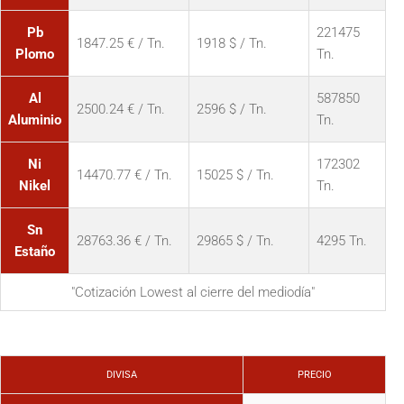
Pb
221475
1847.25 € / Tn.
1918 $ / Tn.
Plomo
Tn.
Al
587850
2500.24 € / Tn.
2596 $ / Tn.
Aluminio
Tn.
Ni
172302
14470.77 € / Tn.
15025 $ / Tn.
Nikel
Tn.
Sn
28763.36 € / Tn.
29865 $ / Tn.
4295 Tn.
Estaño
"Cotización Lowest al cierre del mediodía"
DIVISA
PRECIO