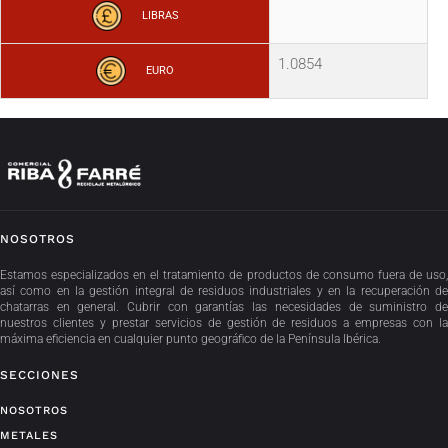
LIBRAS
1.0854
EURO
NOSOTROS
Estamos especializados en el tratamiento de productos de consumo fuera de uso,
así como en la gestión integral de residuos industriales y en la recuperación de
chatarras en general. Cubrir con garantías las necesidades de suministro de
nuestros clientes y prestar servicios de gestión de residuos a empresas con la
máxima eficiencia en cualquier punto geográfico de la Península Ibérica.
SECCIONES
NOSOTROS
METALES