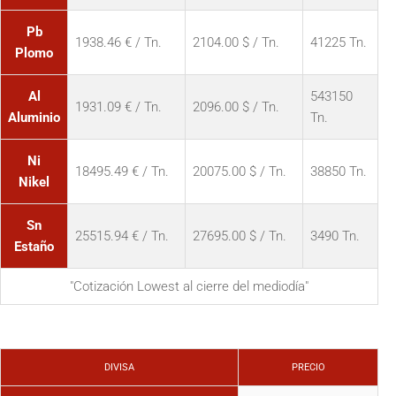
Pb
1938.46 € / Tn.
2104.00 $ / Tn.
41225 Tn.
Plomo
Al
543150
1931.09 € / Tn.
2096.00 $ / Tn.
Aluminio
Tn.
Ni
18495.49 € / Tn.
20075.00 $ / Tn.
38850 Tn.
Nikel
Sn
25515.94 € / Tn.
27695.00 $ / Tn.
3490 Tn.
Estaño
"Cotización Lowest al cierre del mediodía"
DIVISA
PRECIO