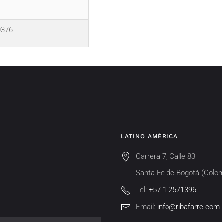
0376
LATINO AMÉRICA
Carrera 7, Calle 83
Santa Fe de Bogotá (Colo
Tel:
+57 1 2571396
Email:
info@ribafarre.com