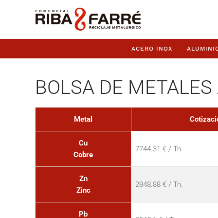
ACERO INOX
ALUMINI
BOLSA DE METALES 
Metal
Cotizaci
Cu
7744.31 € / Tn.
Cobre
Zn
2848.88 € / Tn.
Zinc
Pb