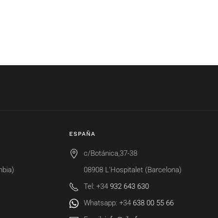
ESPAÑA
c/Botánica,37-38
mbia)
08908 L'Hospitalet (Barcelona)
Tel: +34
932 643 630
Whatsapp: +34
638 00 55 66