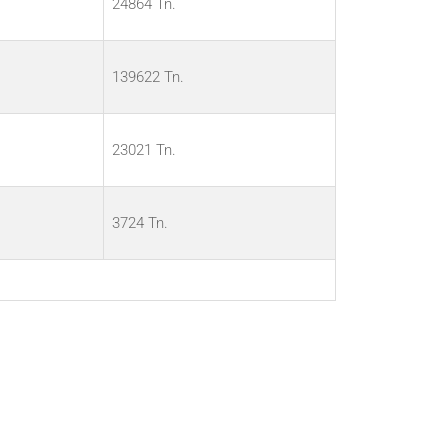
24864 Tn.
139622 Tn.
23021 Tn.
3724 Tn.