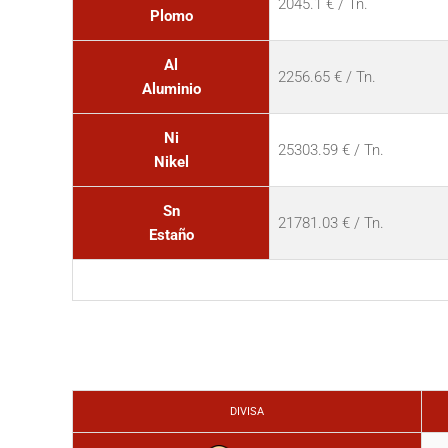
2045.1 € / Tn.
Plomo
Al
2256.65 € / Tn.
Aluminio
Ni
25303.59 € / Tn.
Nikel
Sn
21781.03 € / Tn.
Estaño
DIVISA