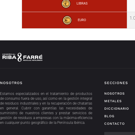
LIBRAS
1.
EURO
NOSOTROS
SECCIONES
Estamos especializados en el tratamiento de productos
NOSOTROS
de consumo fuera de uso, así como en la gestión integral
METALES
de residuos industriales y en la recuperación de chatarras
en general. Cubrir con garantías las necesidades de
DICCIONARIO
suministro de nuestros clientes y prestar servicios de
BLOG
gestión de residuos a empresas con la máxima eficiencia
en cualquier punto geográfico de la Península Ibérica.
CONTACTO