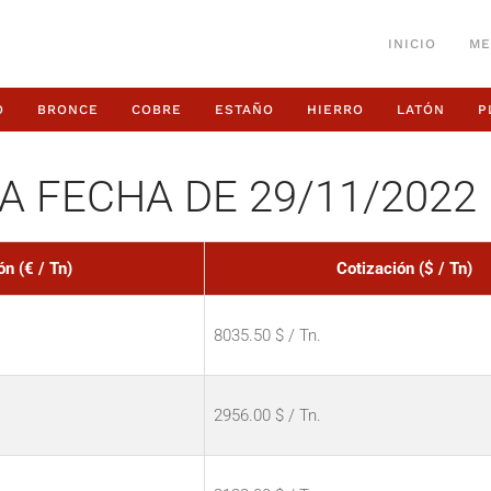
INICIO
ME
O
BRONCE
COBRE
ESTAÑO
HIERRO
LATÓN
P
A FECHA DE 29/11/2022
ón (€ / Tn)
Cotización ($ / Tn)
8035.50 $ / Tn.
2956.00 $ / Tn.