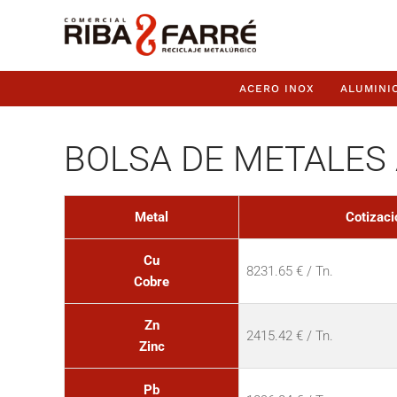
ACERO INOX
ALUMINI
BOLSA DE METALES 
Metal
Cotizaci
Cu
8231.65 € / Tn.
Cobre
Zn
2415.42 € / Tn.
Zinc
Pb