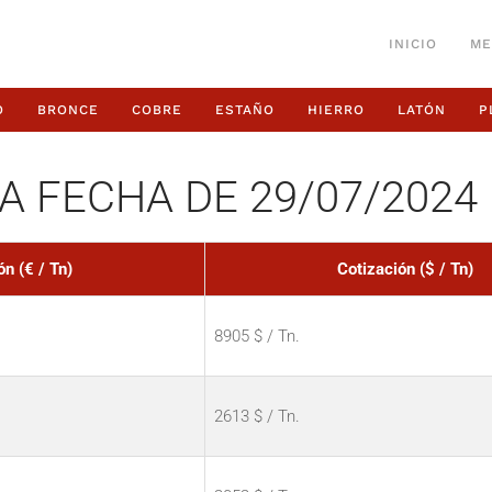
INICIO
ME
O
BRONCE
COBRE
ESTAÑO
HIERRO
LATÓN
P
A FECHA DE 29/07/2024
ón (€ / Tn)
Cotización ($ / Tn)
8905 $ / Tn.
2613 $ / Tn.