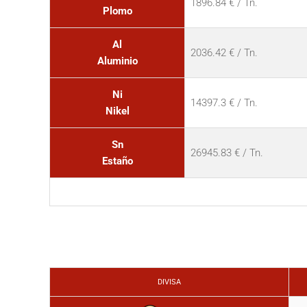
1896.84 € / Tn.
Plomo
Al
2036.42 € / Tn.
Aluminio
Ni
14397.3 € / Tn.
Nikel
Sn
26945.83 € / Tn.
Estaño
DIVISA