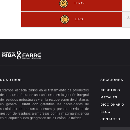
LIBRAS
1.
EURO
NOSOTROS
SECCIONES
Estamos especializados en el tratamiento de productos
NOSOTROS
de consumo fuera de uso, así como en la gestión integral
METALES
de residuos industriales y en la recuperación de chatarras
en general. Cubrir con garantías las necesidades de
DICCIONARIO
suministro de nuestros clientes y prestar servicios de
BLOG
gestión de residuos a empresas con la máxima eficiencia
en cualquier punto geográfico de la Península Ibérica.
CONTACTO