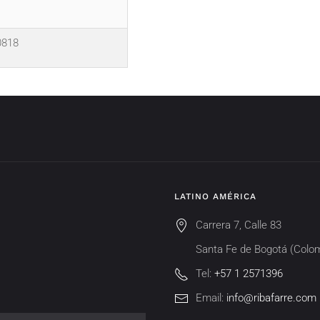
0818
LATINO AMÉRICA
Carrera 7, Calle 83
Santa Fe de Bogotá (Colo
Tel:
+57 1 2571396
Email:
info@ribafarre.com