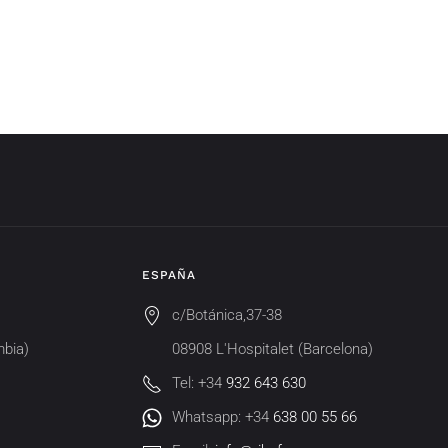
ESPAÑA
c/Botánica,37-38
mbia)
08908 L'Hospitalet (Barcelona)
Tel: +34
932 643 630
Whatsapp: +34
638 00 55 66