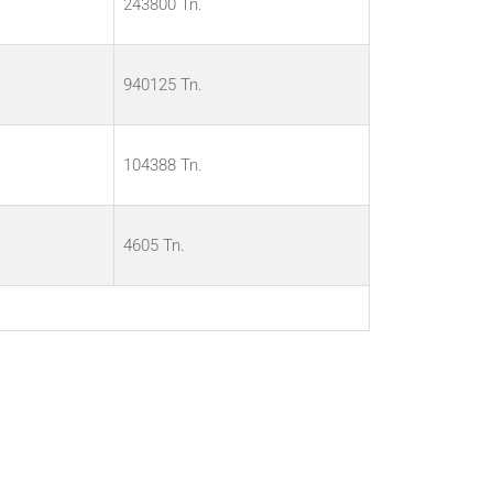
243800 Tn.
940125 Tn.
104388 Tn.
4605 Tn.