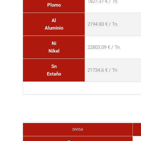
1827.37 € / Tn.
Plomo
Al
2194.83 € / Tn.
Aluminio
Ni
22803.09 € / Tn.
Nikel
Sn
21734.6 € / Tn.
Estaño
DIVISA