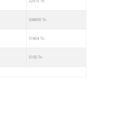
32975 Tn.
338850 Tn.
51804 Tn.
5155 Tn.