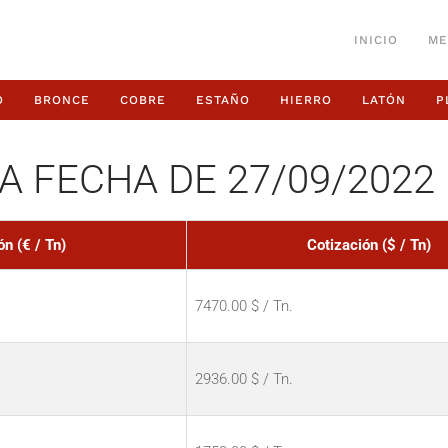
INICIO
ME
O
BRONCE
COBRE
ESTAÑO
HIERRO
LATÓN
P
A FECHA DE 27/09/2022
ón (€ / Tn)
Cotización ($ / Tn)
7470.00 $ / Tn.
2936.00 $ / Tn.