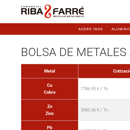
ACERO INOX
ALUMINI
BOLSA DE METALES 
Metal
Cotizaci
Cu
7786.93 € / Tn.
Cobre
Zn
3060.56 € / Tn.
Zinc
Pb