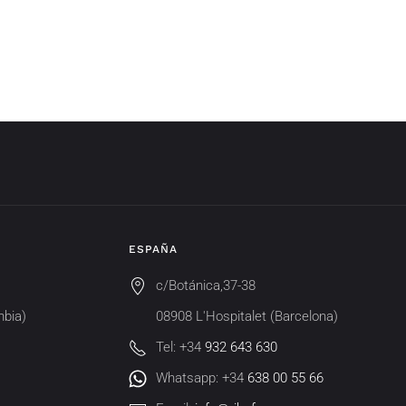
ESPAÑA
c/Botánica,37-38
mbia)
08908 L'Hospitalet (Barcelona)
Tel: +34
932 643 630
Whatsapp: +34
638 00 55 66