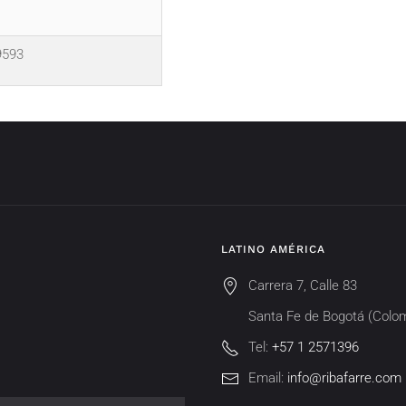
9593
LATINO AMÉRICA
Carrera 7, Calle 83
Santa Fe de Bogotá (Colo
Tel:
+57 1 2571396
Email:
info@ribafarre.com