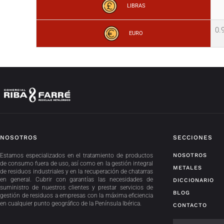
LIBRAS
0.
EURO
NOSOTROS
SECCIONES
Estamos especializados en el tratamiento de productos
NOSOTROS
de consumo fuera de uso, así como en la gestión integral
METALES
de residuos industriales y en la recuperación de chatarras
en general. Cubrir con garantías las necesidades de
DICCIONARIO
suministro de nuestros clientes y prestar servicios de
BLOG
gestión de residuos a empresas con la máxima eficiencia
en cualquier punto geográfico de la Península Ibérica.
CONTACTO