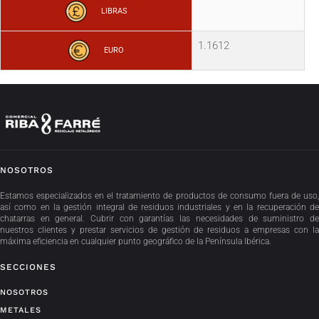
LIBRAS
1.1612
EURO
NOSOTROS
Estamos especializados en el tratamiento de productos de consumo fuera de uso,
así como en la gestión integral de residuos industriales y en la recuperación de
chatarras en general. Cubrir con garantías las necesidades de suministro de
nuestros clientes y prestar servicios de gestión de residuos a empresas con la
máxima eficiencia en cualquier punto geográfico de la Península Ibérica.
SECCIONES
NOSOTROS
METALES