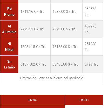
Pb
232375
1711.16 € / Tn.
1987.00 $ / Tn.
Plomo
Tn.
Al
469275
2479.33 € / Tn.
2879.00 $ / Tn.
Aluminio
Tn.
Ni
251238
13051.15 € / Tn.
15155.00 $ / Tn.
Nikel
Tn.
Sn
31377.02 € / Tn.
36435.00 $ / Tn.
2725 Tn.
Estaño
"Cotización Lowest al cierre del mediodía"
DIVISA
PRECIO