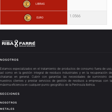
LIBRAS
1.0566
EURO
NOSOTROS
Estamos especializados en el tratamiento de productos de consumo fuera de uso,
así como en la gestión integral de residuos industriales y en la recuperación de
chatarras en general. Cubrir con garantías las necesidades de suministro de
nuestros clientes y prestar servicios de gestión de residuos a empresas con la
máxima eficiencia en cualquier punto geográfico de la Península Ibérica.
SECCIONES
NOSOTROS
METALES