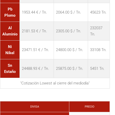
Pb
1953.44 € / Tn.
2064.00 $ / Tn.
45623 Tn.
Plomo
Al
232037
2181.53 € / Tn.
2305.00 $ / Tn.
Aluminio
Tn.
Ni
23471.51 € / Tn.
24800.00 $ / Tn.
33108 Tn.
Nikel
Sn
24488.93 € / Tn.
25875.00 $ / Tn.
5451 Tn.
Estaño
"Cotización Lowest al cierre del mediodía"
DIVISA
PRECIO