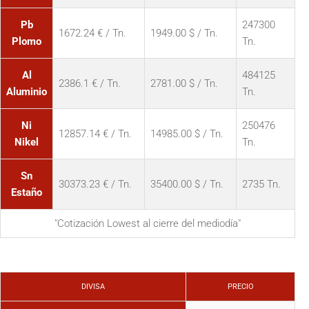
Pb
247300
1672.24 € / Tn.
1949.00 $ / Tn.
Plomo
Tn.
Al
484125
2386.1 € / Tn.
2781.00 $ / Tn.
Aluminio
Tn.
Ni
250476
12857.14 € / Tn.
14985.00 $ / Tn.
Nikel
Tn.
Sn
30373.23 € / Tn.
35400.00 $ / Tn.
2735 Tn.
Estaño
"Cotización Lowest al cierre del mediodía"
DIVISA
PRECIO