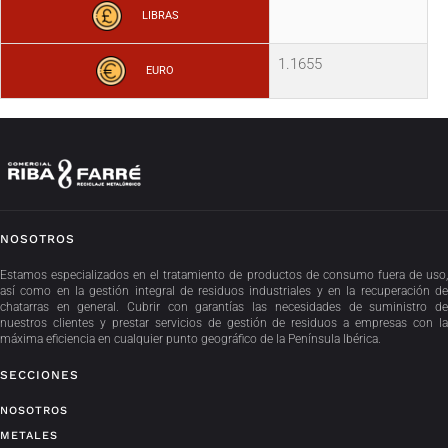
LIBRAS
1.1655
EURO
NOSOTROS
Estamos especializados en el tratamiento de productos de consumo fuera de uso,
así como en la gestión integral de residuos industriales y en la recuperación de
chatarras en general. Cubrir con garantías las necesidades de suministro de
nuestros clientes y prestar servicios de gestión de residuos a empresas con la
máxima eficiencia en cualquier punto geográfico de la Península Ibérica.
SECCIONES
NOSOTROS
METALES