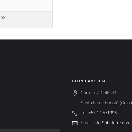
1682
LATINO AMÉRICA
Carrera 7, Calle 83
Santa Fe de Bogotá (Colo
Tel:
+57 1 2571396
Email:
info@ribafarre.com