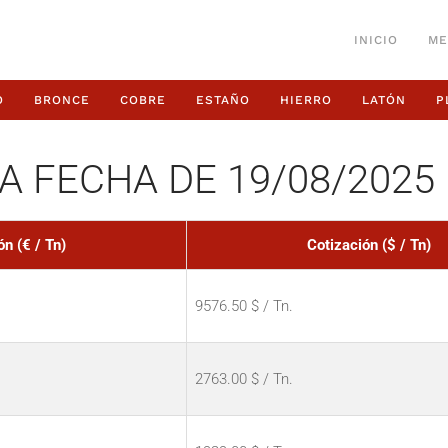
INICIO
ME
O
BRONCE
COBRE
ESTAÑO
HIERRO
LATÓN
P
A FECHA DE 19/08/2025
ón (€ / Tn)
Cotización ($ / Tn)
9576.50 $ / Tn.
2763.00 $ / Tn.