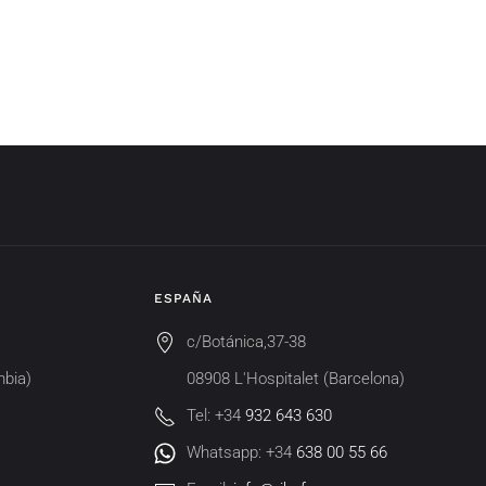
ESPAÑA
c/Botánica,37-38
mbia)
08908 L'Hospitalet (Barcelona)
Tel: +34
932 643 630
Whatsapp: +34
638 00 55 66