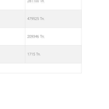
281100 Tn.
479525 Tn.
209346 Tn.
1715 Tn.