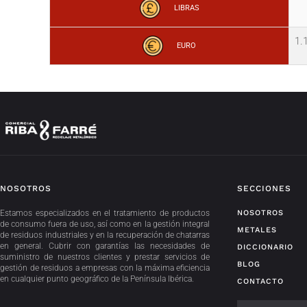
LIBRAS
1.
EURO
NOSOTROS
SECCIONES
Estamos especializados en el tratamiento de productos
NOSOTROS
de consumo fuera de uso, así como en la gestión integral
METALES
de residuos industriales y en la recuperación de chatarras
en general. Cubrir con garantías las necesidades de
DICCIONARIO
suministro de nuestros clientes y prestar servicios de
BLOG
gestión de residuos a empresas con la máxima eficiencia
en cualquier punto geográfico de la Península Ibérica.
CONTACTO