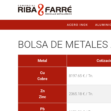
ACERO INOX
ALUMINI
BOLSA DE METALES 
Metal
Cotizaci
Cu
8197.65 € / Tn.
Cobre
Zn
2365.18 € / Tn.
Zinc
Pb