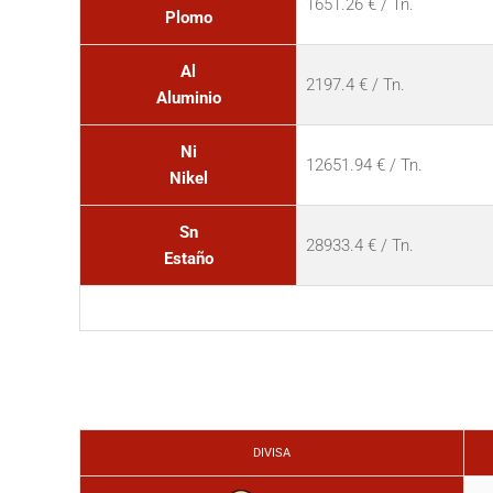
1651.26 € / Tn.
Plomo
Al
2197.4 € / Tn.
Aluminio
Ni
12651.94 € / Tn.
Nikel
Sn
28933.4 € / Tn.
Estaño
DIVISA