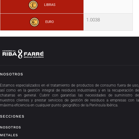
LIBRAS
1.0038
EURO
NOSOTROS
Estamos especializados en el tratamiento de productos de consumo fuera de uso,
así como en la gestión integral de residuos industriales y en la recuperación de
chatarras en general. Cubrir con garantías las necesidades de suministro de
nuestros clientes y prestar servicios de gestión de residuos a empresas con la
máxima eficiencia en cualquier punto geográfico de la Península Ibérica.
SECCIONES
NOSOTROS
METALES