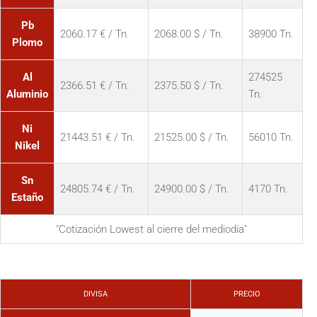
Pb
2060.17 € / Tn.
2068.00 $ / Tn.
38900 Tn.
Plomo
Al
274525
2366.51 € / Tn.
2375.50 $ / Tn.
Aluminio
Tn.
Ni
21443.51 € / Tn.
21525.00 $ / Tn.
56010 Tn.
Nikel
Sn
24805.74 € / Tn.
24900.00 $ / Tn.
4170 Tn.
Estaño
"Cotización Lowest al cierre del mediodía"
DIVISA
PRECIO