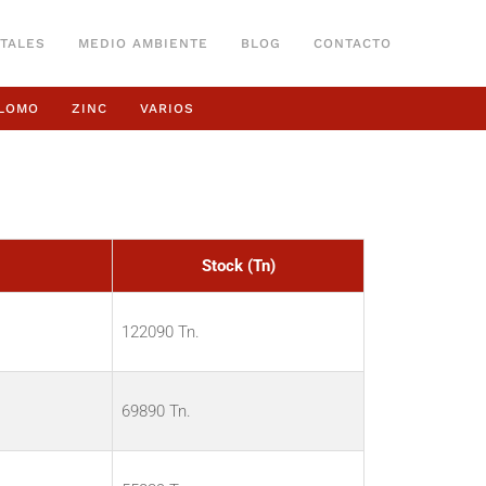
TALES
MEDIO AMBIENTE
BLOG
CONTACTO
LOMO
ZINC
VARIOS
Stock (Tn)
122090 Tn.
69890 Tn.