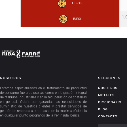
LIBRAS
1.
EURO
NOSOTROS
SECCIONES
Estamos especializados en el tratamiento de productos
NOSOTROS
de consumo fuera de uso, así como en la gestión integral
METALES
de residuos industriales y en la recuperación de chatarras
en general. Cubrir con garantías las necesidades de
DICCIONARIO
suministro de nuestros clientes y prestar servicios de
BLOG
gestión de residuos a empresas con la máxima eficiencia
en cualquier punto geográfico de la Península Ibérica.
CONTACTO