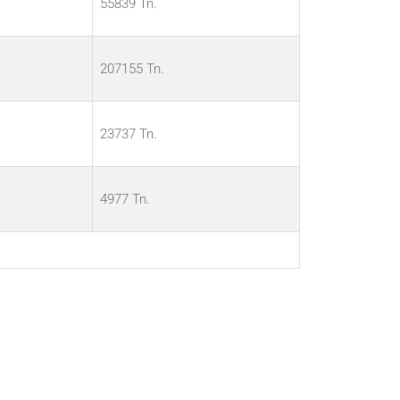
55839 Tn.
207155 Tn.
23737 Tn.
4977 Tn.