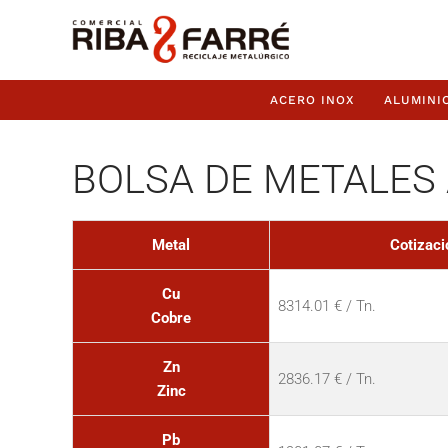
ACERO INOX
ALUMINI
BOLSA DE METALES 
Metal
Cotizaci
Cu
8314.01 € / Tn.
Cobre
Zn
2836.17 € / Tn.
Zinc
Pb