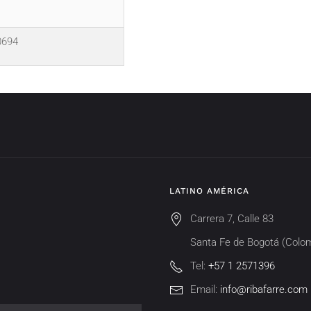
0694
LATINO AMÉRICA
Carrera 7, Calle 83
Santa Fe de Bogotá (Colo
Tel:
+57 1 2571396
Email:
info@ribafarre.com