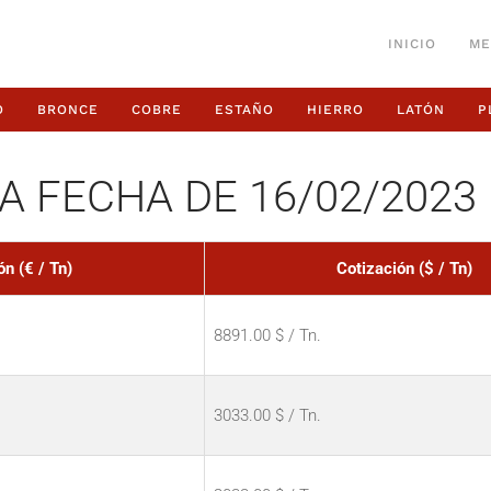
INICIO
ME
O
BRONCE
COBRE
ESTAÑO
HIERRO
LATÓN
P
A FECHA DE 16/02/2023
ón (€ / Tn)
Cotización ($ / Tn)
8891.00 $ / Tn.
3033.00 $ / Tn.