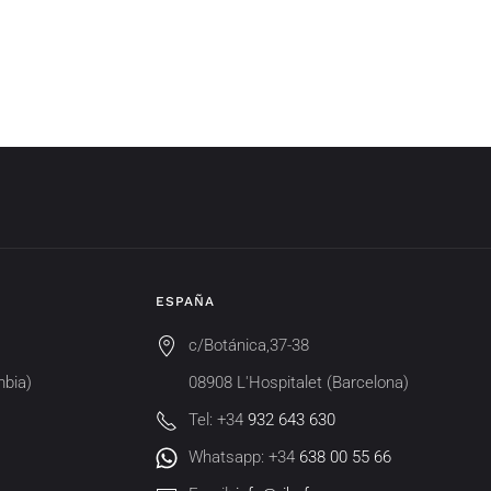
ESPAÑA
c/Botánica,37-38
mbia)
08908 L'Hospitalet (Barcelona)
Tel: +34
932 643 630
Whatsapp: +34
638 00 55 66