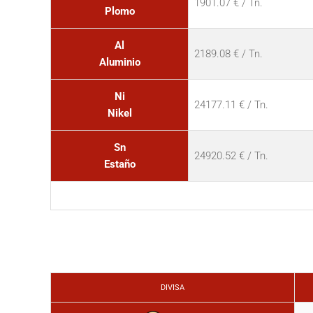
1901.07 € / Tn.
Plomo
Al
2189.08 € / Tn.
Aluminio
Ni
24177.11 € / Tn.
Nikel
Sn
24920.52 € / Tn.
Estaño
DIVISA