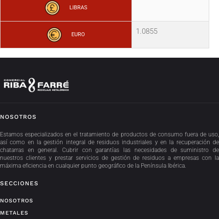
LIBRAS
1.0855
EURO
NOSOTROS
Estamos especializados en el tratamiento de productos de consumo fuera de uso,
así como en la gestión integral de residuos industriales y en la recuperación de
chatarras en general. Cubrir con garantías las necesidades de suministro de
nuestros clientes y prestar servicios de gestión de residuos a empresas con la
máxima eficiencia en cualquier punto geográfico de la Península Ibérica.
SECCIONES
NOSOTROS
METALES