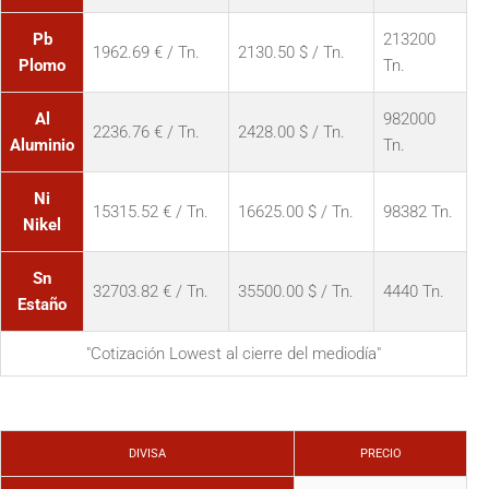
Pb
213200
1962.69 € / Tn.
2130.50 $ / Tn.
Plomo
Tn.
Al
982000
2236.76 € / Tn.
2428.00 $ / Tn.
Aluminio
Tn.
Ni
15315.52 € / Tn.
16625.00 $ / Tn.
98382 Tn.
Nikel
Sn
32703.82 € / Tn.
35500.00 $ / Tn.
4440 Tn.
Estaño
"Cotización Lowest al cierre del mediodía"
DIVISA
PRECIO