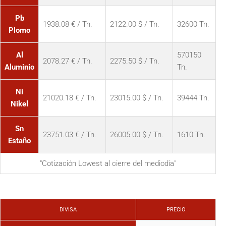
Pb
1938.08 € / Tn.
2122.00 $ / Tn.
32600 Tn.
Plomo
Al
570150
2078.27 € / Tn.
2275.50 $ / Tn.
Aluminio
Tn.
Ni
21020.18 € / Tn.
23015.00 $ / Tn.
39444 Tn.
Nikel
Sn
23751.03 € / Tn.
26005.00 $ / Tn.
1610 Tn.
Estaño
"Cotización Lowest al cierre del mediodía"
DIVISA
PRECIO