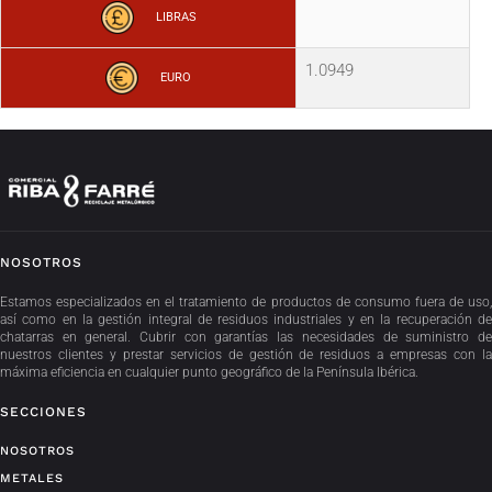
LIBRAS
1.0949
EURO
NOSOTROS
Estamos especializados en el tratamiento de productos de consumo fuera de uso,
así como en la gestión integral de residuos industriales y en la recuperación de
chatarras en general. Cubrir con garantías las necesidades de suministro de
nuestros clientes y prestar servicios de gestión de residuos a empresas con la
máxima eficiencia en cualquier punto geográfico de la Península Ibérica.
SECCIONES
NOSOTROS
METALES