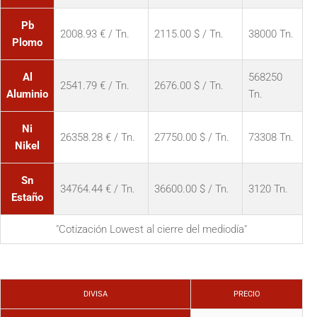
Pb
2008.93 € / Tn.
2115.00 $ / Tn.
38000 Tn.
Plomo
Al
568250
2541.79 € / Tn.
2676.00 $ / Tn.
Aluminio
Tn.
Ni
26358.28 € / Tn.
27750.00 $ / Tn.
73308 Tn.
Nikel
Sn
34764.44 € / Tn.
36600.00 $ / Tn.
3120 Tn.
Estaño
"Cotización Lowest al cierre del mediodía"
DIVISA
PRECIO