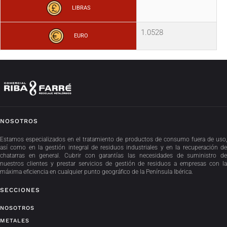
LIBRAS
1.0528
EURO
NOSOTROS
Estamos especializados en el tratamiento de productos de consumo fuera de uso,
así como en la gestión integral de residuos industriales y en la recuperación de
chatarras en general. Cubrir con garantías las necesidades de suministro de
nuestros clientes y prestar servicios de gestión de residuos a empresas con la
máxima eficiencia en cualquier punto geográfico de la Península Ibérica.
SECCIONES
NOSOTROS
METALES