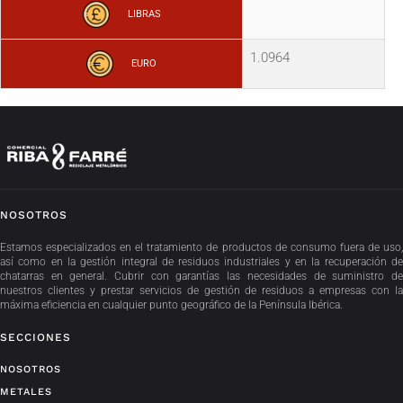
LIBRAS
1.0964
EURO
NOSOTROS
Estamos especializados en el tratamiento de productos de consumo fuera de uso,
así como en la gestión integral de residuos industriales y en la recuperación de
chatarras en general. Cubrir con garantías las necesidades de suministro de
nuestros clientes y prestar servicios de gestión de residuos a empresas con la
máxima eficiencia en cualquier punto geográfico de la Península Ibérica.
SECCIONES
NOSOTROS
METALES