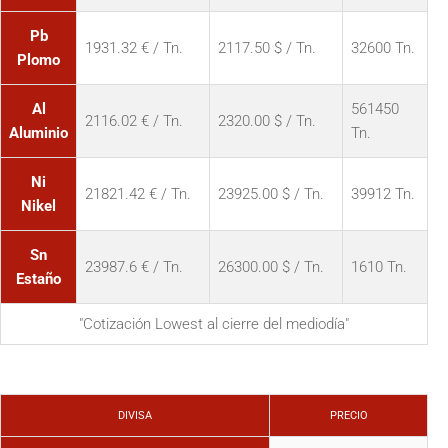
Pb
1931.32 € / Tn.
2117.50 $ / Tn.
32600 Tn.
Plomo
Al
561450
2116.02 € / Tn.
2320.00 $ / Tn.
Aluminio
Tn.
Ni
21821.42 € / Tn.
23925.00 $ / Tn.
39912 Tn.
Nikel
Sn
23987.6 € / Tn.
26300.00 $ / Tn.
1610 Tn.
Estaño
"Cotización Lowest al cierre del mediodía"
DIVISA
PRECIO