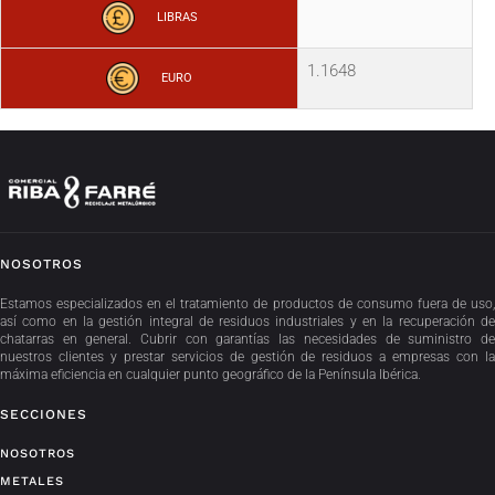
LIBRAS
1.1648
EURO
NOSOTROS
Estamos especializados en el tratamiento de productos de consumo fuera de uso,
así como en la gestión integral de residuos industriales y en la recuperación de
chatarras en general. Cubrir con garantías las necesidades de suministro de
nuestros clientes y prestar servicios de gestión de residuos a empresas con la
máxima eficiencia en cualquier punto geográfico de la Península Ibérica.
SECCIONES
NOSOTROS
METALES