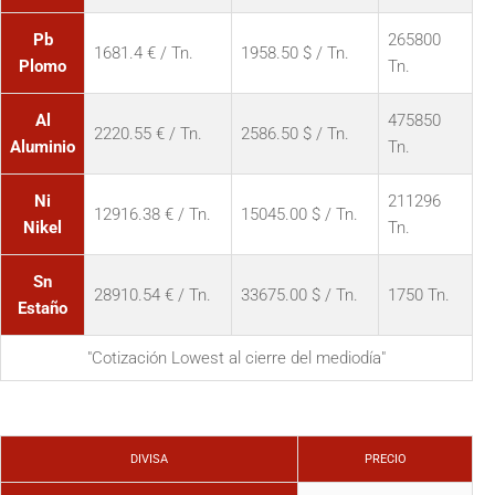
Pb
265800
1681.4 € / Tn.
1958.50 $ / Tn.
Plomo
Tn.
Al
475850
2220.55 € / Tn.
2586.50 $ / Tn.
Aluminio
Tn.
Ni
211296
12916.38 € / Tn.
15045.00 $ / Tn.
Nikel
Tn.
Sn
28910.54 € / Tn.
33675.00 $ / Tn.
1750 Tn.
Estaño
"Cotización Lowest al cierre del mediodía"
DIVISA
PRECIO