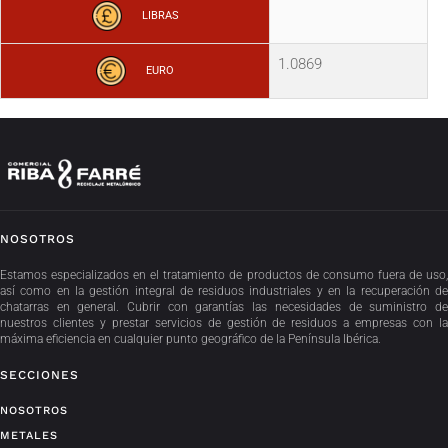
LIBRAS
1.0869
EURO
NOSOTROS
Estamos especializados en el tratamiento de productos de consumo fuera de uso,
así como en la gestión integral de residuos industriales y en la recuperación de
chatarras en general. Cubrir con garantías las necesidades de suministro de
nuestros clientes y prestar servicios de gestión de residuos a empresas con la
máxima eficiencia en cualquier punto geográfico de la Península Ibérica.
SECCIONES
NOSOTROS
METALES