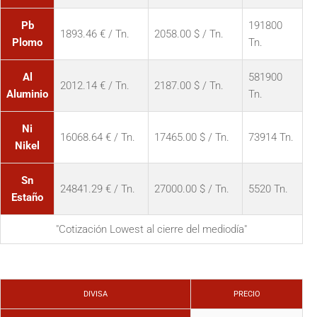
Pb
191800
1893.46 € / Tn.
2058.00 $ / Tn.
Plomo
Tn.
Al
581900
2012.14 € / Tn.
2187.00 $ / Tn.
Aluminio
Tn.
Ni
16068.64 € / Tn.
17465.00 $ / Tn.
73914 Tn.
Nikel
Sn
24841.29 € / Tn.
27000.00 $ / Tn.
5520 Tn.
Estaño
"Cotización Lowest al cierre del mediodía"
DIVISA
PRECIO