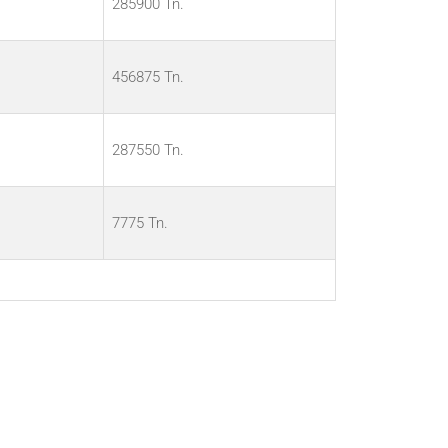
285900 Tn.
456875 Tn.
287550 Tn.
7775 Tn.