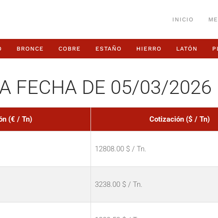
INICIO
ME
O
BRONCE
COBRE
ESTAÑO
HIERRO
LATÓN
P
A FECHA DE 05/03/2026
ón (€ / Tn)
Cotización ($ / Tn)
12808.00 $ / Tn.
3238.00 $ / Tn.