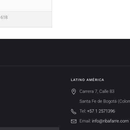
1618
LATINO AMÉRICA
Carrera 7, Calle 83
Santa Fe de Bogotá (Colo
Tel:
+57 1 2571396
Email:
info@ribafarre.com