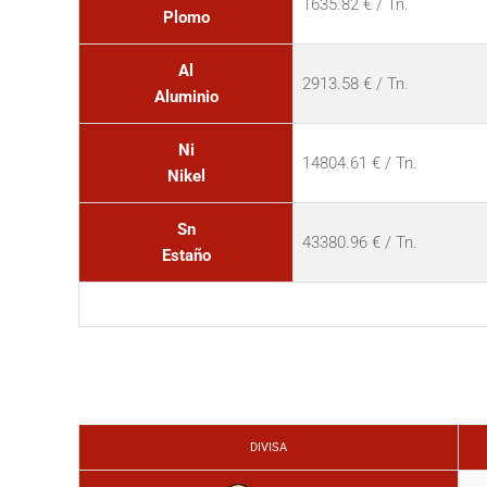
1635.82 € / Tn.
Plomo
Al
2913.58 € / Tn.
Aluminio
Ni
14804.61 € / Tn.
Nikel
Sn
43380.96 € / Tn.
Estaño
DIVISA