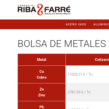
ACERO INOX
ALUMINI
BOLSA DE METALES 
Metal
Cotizaci
Cu
11024.27 € / Tn.
Cobre
Zn
2787.05 € / Tn.
Zinc
Pb