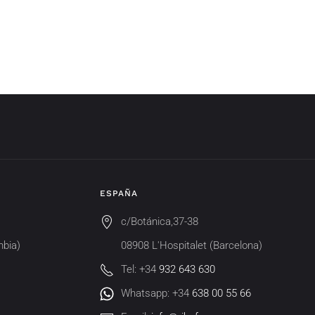
ESPAÑA
c/Botánica,37-38
mbia)
08908 L'Hospitalet (Barcelona)
Tel: +34
932 643 630
Whatsapp: +34
638 00 55 66