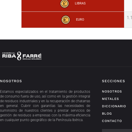
LIBRAS
1.
EURO
NOSOTROS
SECCIONES
Estamos especializados en el tratamiento de productos
NOSOTROS
de consumo fuera de uso, así como en la gestión integral
METALES
de residuos industriales y en la recuperación de chatarras
en general. Cubrir con garantías las necesidades de
DICCIONARIO
suministro de nuestros clientes y prestar servicios de
BLOG
gestión de residuos a empresas con la máxima eficiencia
en cualquier punto geográfico de la Península Ibérica.
CONTACTO