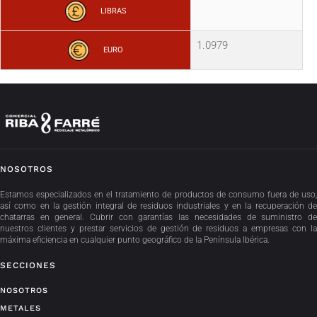
LIBRAS
1.0979
EURO
NOSOTROS
Estamos especializados en el tratamiento de productos de consumo fuera de uso,
así como en la gestión integral de residuos industriales y en la recuperación de
chatarras en general. Cubrir con garantías las necesidades de suministro de
nuestros clientes y prestar servicios de gestión de residuos a empresas con la
máxima eficiencia en cualquier punto geográfico de la Península Ibérica.
SECCIONES
NOSOTROS
METALES