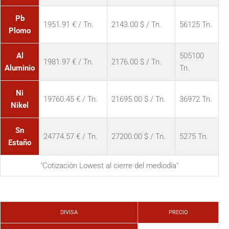
Pb
1951.91 € / Tn.
2143.00 $ / Tn.
56125 Tn.
Plomo
Al
505100
1981.97 € / Tn.
2176.00 $ / Tn.
Aluminio
Tn.
Ni
19760.45 € / Tn.
21695.00 $ / Tn.
36972 Tn.
Nikel
Sn
24774.57 € / Tn.
27200.00 $ / Tn.
5275 Tn.
Estaño
"Cotización Lowest al cierre del mediodía"
DIVISA
PRECIO