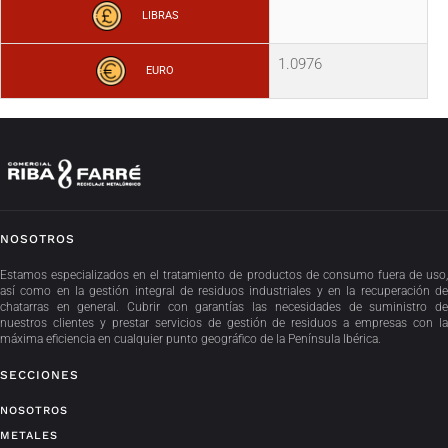
LIBRAS
1.0976
EURO
NOSOTROS
Estamos especializados en el tratamiento de productos de consumo fuera de uso,
así como en la gestión integral de residuos industriales y en la recuperación de
chatarras en general. Cubrir con garantías las necesidades de suministro de
nuestros clientes y prestar servicios de gestión de residuos a empresas con la
máxima eficiencia en cualquier punto geográfico de la Península Ibérica.
SECCIONES
NOSOTROS
METALES