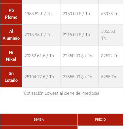
Pb
1958.82 € / Tn.
2150.00 $ / Tn.
55075 Tn.
Plomo
Al
505550
2018.95 € / Tn.
2216.00 $ / Tn.
Aluminio
Tn.
Ni
20362.61 € / Tn.
22350.00 $ / Tn.
37512 Tn.
Nikel
Sn
25104.77 € / Tn.
27555.00 $ / Tn.
5255 Tn.
Estaño
"Cotización Lowest al cierre del mediodía"
DIVISA
PRECIO